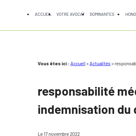
Panneau de gestion des cookies
ACCUEIL
VOTRE AVOCAT
DOMINANTES
HONO
Vous êtes ici :
Accueil
>
Actualités
> responsabi
responsabilité méd
indemnisation d
Le
17 novembre 2022