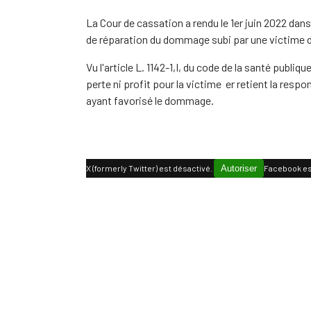
La Cour de cassation a rendu le 1er juin 2022 dans
de réparation du dommage subi par une victime 
Vu l'article L. 1142-1,I, du code de la santé publiq
perte ni profit pour la victime er retient la resp
ayant favorisé le dommage.
X (formerly Twitter) est désactivé.
Autoriser
Facebook es