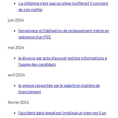
La chilienne n'est pas un siège inoffensif il convient
de s'en méfier
juin 2024
l'employeur et l'obligation de reclassement même en
présence d'un PSE
mai 2024
le divorce par acte d'avocat petites informations à
l'usage des candidats
avril 2024
la preuve rapportée par le salarié en matière de
licenciement
février 2024
l'accident dans lequel est impliqué un tram est il un