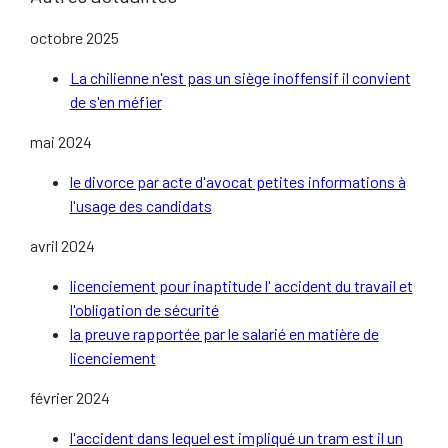
octobre 2025
La chilienne n'est pas un siège inoffensif il convient
de s'en méfier
mai 2024
le divorce par acte d'avocat petites informations à
l'usage des candidats
avril 2024
licenciement pour inaptitude l' accident du travail et
l'obligation de sécurité
la preuve rapportée par le salarié en matière de
licenciement
février 2024
l'accident dans lequel est impliqué un tram est il un