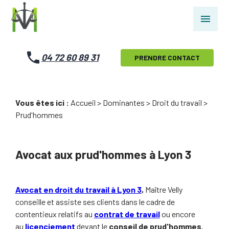
Panneau de gestion des cookies
menu
04 72 60 89 31
PRENDRE CONTACT
Vous êtes ici :
Accueil
>
Dominantes
>
Droit du travail
>
Prud'hommes
Avocat aux prud'hommes à Lyon 3
Avocat en droit du travail à Lyon 3
,
Maître Velly
conseille et assiste ses clients dans le cadre de
contentieux relatifs au
contrat de travail
ou encore
au
licenciement
devant le
conseil de prud'hommes
.