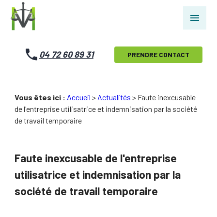
Panneau de gestion des cookies
menu
04 72 60 89 31
PRENDRE CONTACT
Vous êtes ici :
Accueil
>
Actualités
> Faute inexcusable
de l'entreprise utilisatrice et indemnisation par la société
de travail temporaire
Faute inexcusable de l'entreprise
utilisatrice et indemnisation par la
société de travail temporaire